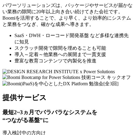
パワーソリューションズは、パッケージやサービスが届かな
い業務の隙間に20年以上向き合い続けてきた会社です。
Boomiを活用することで、より早く、より効率的にシステム
と業務をつなぎ、確かな成果へ導きます。
SaaS・DWH・ローコード開発基盤
など多様な連携先
に知見
スクラッチ開発
で隙間を埋めることも可能
導入～定着～他業務への展開
まで
一貫支援
豊富な教育コンテンツ
で内製化を推進
提供サービス
最短2~3ヵ月でバラバラなシステムを
“つながる基盤”に
導入検討中の方向け