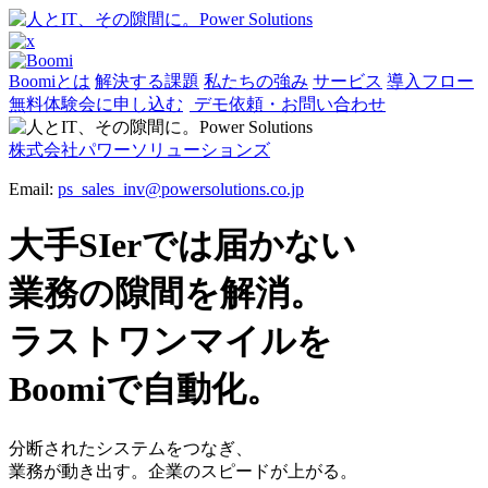
Boomiとは
解決する課題
私たちの強み
サービス
導入フロー
無料体験会に申し込む
デモ依頼・お問い合わせ
株式会社パワーソリューションズ
Email:
ps_sales_inv@powersolutions.co.jp
大手SIerでは届かない
業務の隙間
を解消。
ラストワンマイルを
Boomiで自動化
。
分断されたシステムをつなぎ、
業務が動き出す。企業のスピードが上がる。