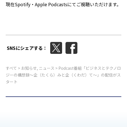
現在Spotify・Apple Podcastsにてご視聴いただけます。
SNSにシェアする：
すべて
>
お知らせ
,
ニュース
> Podcast番組「ビジネスとテクノロ
ジーの構想録～企（たくら）みと企（くわだ）て～」の配信がス
タート