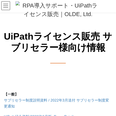
コ
ナ
ン
ビ
テ
ゲ
ン
ー
ツ
シ
へ
ョ
UiPathライセンス販売 サ
ス
ン
キ
に
ブリセラー様向け情報
ッ
移
プ
動
【一般】
サブリセラー制度説明資料 / 2022年3月送付 サブリセラー制度変
更通知