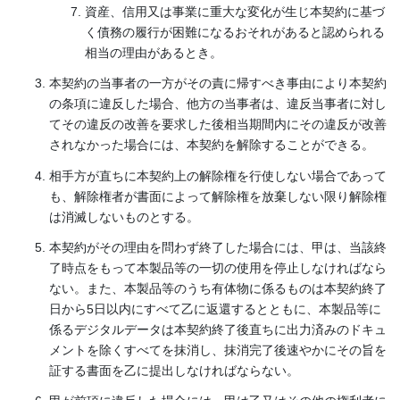
資産、信用又は事業に重大な変化が生じ本契約に基づ
く債務の履行が困難になるおそれがあると認められる
相当の理由があるとき。
本契約の当事者の一方がその責に帰すべき事由により本契約
の条項に違反した場合、他方の当事者は、違反当事者に対し
てその違反の改善を要求した後相当期間内にその違反が改善
されなかった場合には、本契約を解除することができる。
相手方が直ちに本契約上の解除権を行使しない場合であって
も、解除権者が書面によって解除権を放棄しない限り解除権
は消滅しないものとする。
本契約がその理由を問わず終了した場合には、甲は、当該終
了時点をもって本製品等の一切の使用を停止しなければなら
ない。また、本製品等のうち有体物に係るものは本契約終了
日から5日以内にすべて乙に返還するとともに、本製品等に
係るデジタルデータは本契約終了後直ちに出力済みのドキュ
メントを除くすべてを抹消し、抹消完了後速やかにその旨を
証する書面を乙に提出しなければならない。