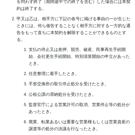
を問わず終了（期間途中での終了を含む）した場合には本契
約は終了する。
甲又は乙は、相手方に下記の各号に掲げる事由の一が生じた
ときには、何ら催告することなく相手方に対する一方的な通
告をもって直ちに本契約を解除することができるものとす
る。
支払の停止又は差押、競売、破産、民事再生手続開
始、会社更生手続開始、特別清算開始の申立があった
とき。
任意整理に着手したとき。
手形交換所の取引停止処分を受けたとき。
公租公課の滞納処分を受けたとき。
監督官庁による営業許可の取消、営業停止等の処分が
あったとき。
廃業、転業あるいは重要な営業権もしくは営業資産の
譲渡等の処分の決議を行なったとき。